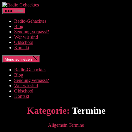
Zum
Radio
Inhalt
Gehacktes
Menü
springen
Radio-Gehacktes
Blog
Sendung verpasst?
Wer wir sind
Oldschool
Kontakt
Menü schließen
Radio-Gehacktes
Blog
Sendung verpasst?
Wer wir sind
Oldschool
Kontakt
Kategorie:
Termine
Kategorien
Allgemein
Termine