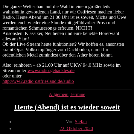
Die ganze Welt schaut auf die Wahl in einem größtenteils
wahnsinnig gewordenen Land, nur wir Ostfriesen machen lieber
Radio. Heute Abend um 21.00 Uhr ist es soweit, Micha und Uwe
werden euch wieder eine Stunde mit gefühlvoller Prosa und
romantischen Schmusesongs erfreuen. NICHT!
Ansonsten: Klassiker, Neuheiten und eure beliebte Hörerwahl –
alles am Start!
Ob der Live-Stream heute funktioniert? Wir hoffen es, ansonsten
kramt Opas Volksempfänger vom Dachboden, damit Ihr
ordentlichen Metal zumindest über den Äther hören könnt.
Also: reinhören – ab 21.00 Uhr auf UKW 94.0 MHz sowie im
Stream unter
www.radio-gehacktes.de
oder unter
http://ww2.radio-ostfriesland.de/audio
Kategorien
Allgemein
Termine
Heute (Abend) ist es wieder soweit
Beitragsautor
Von
Stefan
Veröffentlichungsdatum
22. Oktober 2020