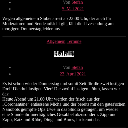
Beitragsautor
Von
Stefan
Veröffentlichungsdatum
5. Mai 2021
Wegen allgemeinem Stubenarrest ab 22:00 Uhr, der auch für
Moderatoren und Sendeaufsicht gilt, fällt die Livesendung am
morgigen Donnerstag leider aus.
Kategorien
Allgemein
Termine
Halali!
Beitragsautor
Von
Stefan
Veröffentlichungsdatum
22. April 2021
Es ist schon wieder Donnerstag und somit Zeit für die zwei lustigen
Drei! Die drei lustigen Vier! Die zwünf lustigen.. öhm, lassen wir
das:
Heute Abend um 21.00 Uhr werden der frisch aus der
„Coronantäne“ entlassene Micha und der bereits mit den gates’schen
Nanobots geimpfte Opa Uwe in das Studio getragen, um wieder
eine Stunde ihr unerträgliches Gesabbel abzusondern. Zipp und
Zapp, Ratz und Rübe, Dings und Bums, ihr kennt das.