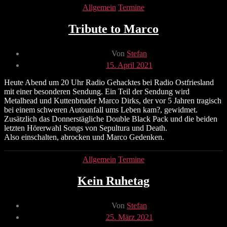
Kategorien
Allgemein
Termine
Tribute to Marco
Beitragsautor
Von
Stefan
Veröffentlichungsdatum
15. April 2021
Heute Abend um 20 Uhr Radio Gehacktes bei Radio Ostfriesland
mit einer besonderen Sendung. Ein Teil der Sendung wird
Metalhead und Kuttenbruder Marco Dirks, der vor 5 Jahren tragisch
bei einem schweren Autounfall ums Leben kam?, gewidmet.
Zusätzlich das Donnerstägliche Double Black Pack und die beiden
letzten Hörerwahl Songs von Sepultura und Death.
Also einschalten, abrocken und Marco Gedenken.
Kategorien
Allgemein
Termine
Kein Ruhetag
Beitragsautor
Von
Stefan
Veröffentlichungsdatum
25. März 2021