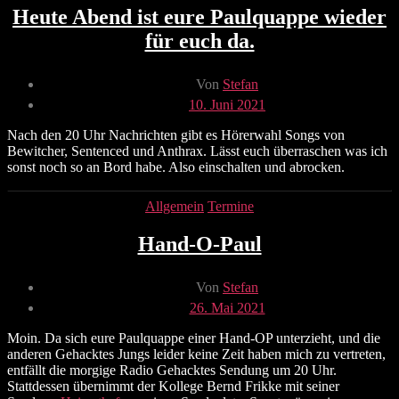
Heute Abend ist eure Paulquappe wieder
für euch da.
Beitragsautor
Von
Stefan
Veröffentlichungsdatum
10. Juni 2021
Nach den 20 Uhr Nachrichten gibt es Hörerwahl Songs von
Bewitcher, Sentenced und Anthrax. Lässt euch überraschen was ich
sonst noch so an Bord habe. Also einschalten und abrocken.
Kategorien
Allgemein
Termine
Hand-O-Paul
Beitragsautor
Von
Stefan
Veröffentlichungsdatum
26. Mai 2021
Moin. Da sich eure Paulquappe einer Hand-OP unterzieht, und die
anderen Gehacktes Jungs leider keine Zeit haben mich zu vertreten,
entfällt die morgige Radio Gehacktes Sendung um 20 Uhr.
Stattdessen übernimmt der Kollege Bernd Frikke mit seiner