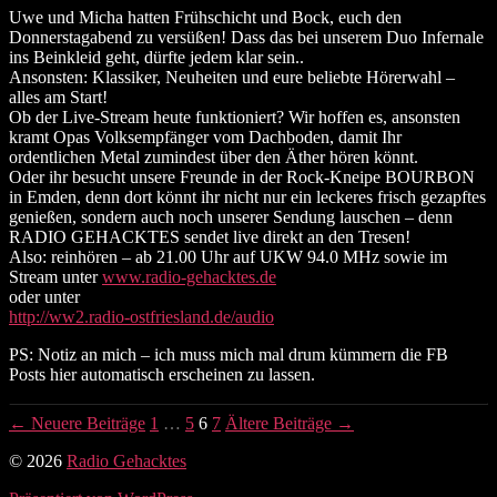
Uwe und Micha hatten Frühschicht und Bock, euch den
Donnerstagabend zu versüßen! Dass das bei unserem Duo Infernale
ins Beinkleid geht, dürfte jedem klar sein..
Ansonsten: Klassiker, Neuheiten und eure beliebte Hörerwahl –
alles am Start!
Ob der Live-Stream heute funktioniert? Wir hoffen es, ansonsten
kramt Opas Volksempfänger vom Dachboden, damit Ihr
ordentlichen Metal zumindest über den Äther hören könnt.
Oder ihr besucht unsere Freunde in der Rock-Kneipe BOURBON
in Emden, denn dort könnt ihr nicht nur ein leckeres frisch gezapftes
genießen, sondern auch noch unserer Sendung lauschen – denn
RADIO GEHACKTES sendet live direkt an den Tresen!
Also: reinhören – ab 21.00 Uhr auf UKW 94.0 MHz sowie im
Stream unter
www.radio-gehacktes.de
oder unter
http://ww2.radio-ostfriesland.de/audio
PS: Notiz an mich – ich muss mich mal drum kümmern die FB
Posts hier automatisch erscheinen zu lassen.
Seitennummerierung
←
Neuere
Beiträge
1
…
5
6
7
Ältere
Beiträge
→
der
© 2026
Radio Gehacktes
Beiträge