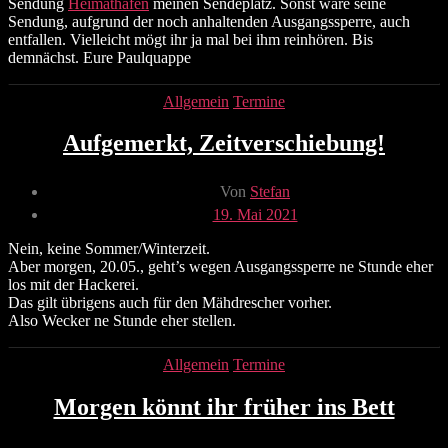
Sendung
Heimathafen
meinen Sendeplatz. Sonst wäre seine
Sendung, aufgrund der noch anhaltenden Ausgangssperre, auch
entfallen. Vielleicht mögt ihr ja mal bei ihm reinhören. Bis
demnächst. Eure Paulquappe
Kategorien
Allgemein
Termine
Aufgemerkt, Zeitverschiebung!
Beitragsautor
Von
Stefan
Veröffentlichungsdatum
19. Mai 2021
Nein, keine Sommer/Winterzeit.
Aber morgen, 20.05., geht’s wegen Ausgangssperre ne Stunde eher
los mit der Hackerei.
Das gilt übrigens auch für den Mähdrescher vorher.
Also Wecker ne Stunde eher stellen.
Kategorien
Allgemein
Termine
Morgen könnt ihr früher ins Bett