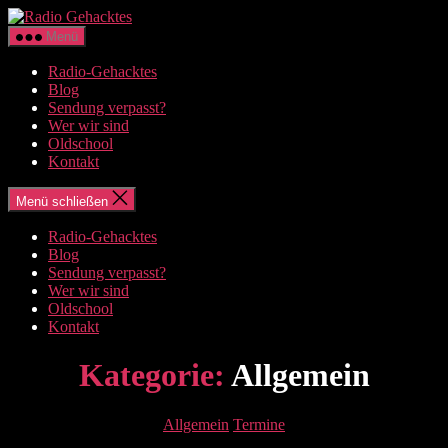
Zum
Radio
Inhalt
Gehacktes
Menü
springen
Radio-Gehacktes
Blog
Sendung verpasst?
Wer wir sind
Oldschool
Kontakt
Menü schließen
Radio-Gehacktes
Blog
Sendung verpasst?
Wer wir sind
Oldschool
Kontakt
Kategorie:
Allgemein
Kategorien
Allgemein
Termine