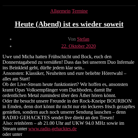
Kategorien
Allgemein
Termine
Heute (Abend) ist es wieder soweit
Beitragsautor
Von
Stefan
Veröffentlichungsdatum
22. Oktober 2020
Uwe und Micha hatten Frühschicht und Bock, euch den
Donnerstagabend zu versüßen! Dass das bei unserem Duo Infernale
ins Beinkleid geht, dürfte jedem klar sein..
Ansonsten: Klassiker, Neuheiten und eure beliebte Hörerwahl –
alles am Start!
Ob der Live-Stream heute funktioniert? Wir hoffen es, ansonsten
kramt Opas Volksempfänger vom Dachboden, damit Ihr
ordentlichen Metal zumindest über den Äther hören könnt.
Oder ihr besucht unsere Freunde in der Rock-Kneipe BOURBON
in Emden, denn dort könnt ihr nicht nur ein leckeres frisch gezapftes
genießen, sondern auch noch unserer Sendung lauschen – denn
RADIO GEHACKTES sendet live direkt an den Tresen!
Also: reinhören – ab 21.00 Uhr auf UKW 94.0 MHz sowie im
Stream unter
www.radio-gehacktes.de
oder unter