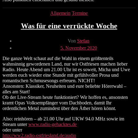
Kategorien
Allgemein
Termine
Was für eine verrückte Woche
Beitragsautor
Von
Stefan
Veröffentlichungsdatum
5. November 2020
Die ganze Welt schaut auf die Wahl in einem größtenteils
wahnsinnig gewordenen Land, nur wir Ostfriesen machen lieber
Radio. Heute Abend um 21.00 Uhr ist es soweit, Micha und Uwe
werden euch wieder eine Stunde mit gefühlvoller Prosa und
romantischen Schmusesongs erfreuen. NICHT!
Ansonsten: Klassiker, Neuheiten und eure beliebte Hörerwahl –
alles am Start!
Ob der Live-Stream heute funktioniert? Wir hoffen es, ansonsten
kramt Opas Volksempfänger vom Dachboden, damit Ihr
ordentlichen Metal zumindest über den Äther hören könnt.
Also: reinhören – ab 21.00 Uhr auf UKW 94.0 MHz sowie im
Stream unter
www.radio-gehacktes.de
oder unter
http://ww2.radio-ostfriesland.de/audio