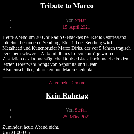
Tribute to Marco
Beitragsautor
Von
Stefan
Veröffentlichungsdatum
15. April 2021
Heute Abend um 20 Uhr Radio Gehacktes bei Radio Ostfriesland
mit einer besonderen Sendung. Ein Teil der Sendung wird
Metalhead und Kuttenbruder Marco Dirks, der vor 5 Jahren tragisch
bei einem schweren Autounfall ums Leben kam?, gewidmet.
Zusätzlich das Donnerstägliche Double Black Pack und die beiden
letzten Hörerwahl Songs von Sepultura und Death.
Also einschalten, abrocken und Marco Gedenken.
Kategorien
Allgemein
Termine
Kein Ruhetag
Beitragsautor
Von
Stefan
Veröffentlichungsdatum
25. März 2021
Zumindest heute Abend nicht.
Um 21:00 Uhr