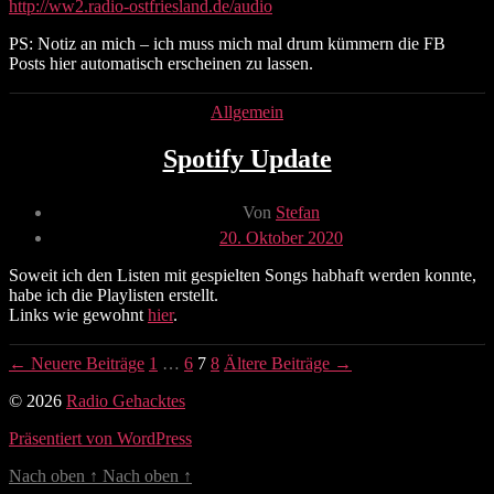
http://ww2.radio-ostfriesland.de/audio
PS: Notiz an mich – ich muss mich mal drum kümmern die FB
Posts hier automatisch erscheinen zu lassen.
Kategorien
Allgemein
Spotify Update
Beitragsautor
Von
Stefan
Veröffentlichungsdatum
20. Oktober 2020
Soweit ich den Listen mit gespielten Songs habhaft werden konnte,
habe ich die Playlisten erstellt.
Links wie gewohnt
hier
.
Seitennummerierung
←
Neuere
Beiträge
1
…
6
7
8
Ältere
Beiträge
→
der
© 2026
Radio Gehacktes
Beiträge
Präsentiert von WordPress
Nach oben
↑
Nach oben
↑