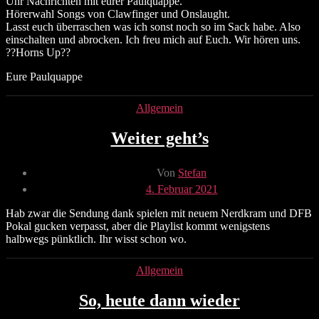
Uhr Nachrichten mit eurer Paulquappe.
Hörerwahl Songs von Clawfinger und Onslaught.
Lasst euch überraschen was ich sonst noch so im Sack habe. Also
einschalten und abrocken. Ich freu mich auf Euch. Wir hören uns.
??Horns Up??
Eure Paulquappe
Kategorien
Allgemein
Weiter geht’s
Beitragsautor
Von
Stefan
Veröffentlichungsdatum
4. Februar 2021
Hab zwar die Sendung dank spielen mit neuem Nerdkram und DFB
Pokal gucken verpasst, aber die Playlist kommt wenigstens
halbwegs pünktlich. Ihr wisst schon wo.
Kategorien
Allgemein
So, heute dann wieder