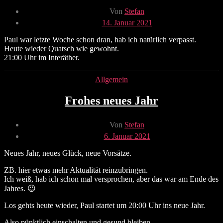
Beitragsautor
Von
Stefan
Veröffentlichungsdatum
14. Januar 2021
Paul war letzte Woche schon dran, hab ich natürlich verpasst.
Heute wieder Quatsch wie gewohnt.
21:00 Uhr im Interäther.
Kategorien
Allgemein
Frohes neues Jahr
Beitragsautor
Von
Stefan
Veröffentlichungsdatum
6. Januar 2021
Neues Jahr, neues Glück, neue Vorsätze.
ZB. hier etwas mehr Aktualität reinzubringen.
Ich weiß, hab ich schon mal versprochen, aber das war am Ende des
Jahres. 😉
Los gehts heute wieder, Paul startet um 20:00 Uhr ins neue Jahr.
Also pünktlich einschalten und gesund bleiben.