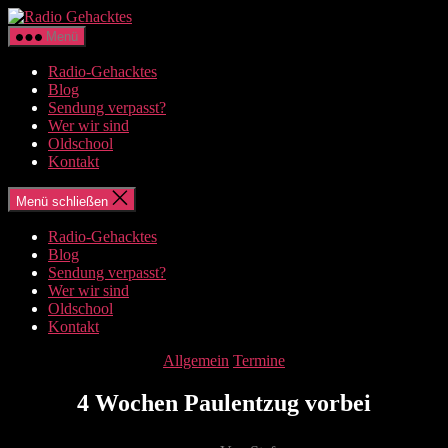
Zum
Radio
Inhalt
Gehacktes
Menü
springen
Radio-Gehacktes
Blog
Sendung verpasst?
Wer wir sind
Oldschool
Kontakt
Menü schließen
Radio-Gehacktes
Blog
Sendung verpasst?
Wer wir sind
Oldschool
Kontakt
Kategorien
Allgemein
Termine
4 Wochen Paulentzug vorbei
Beitragsautor