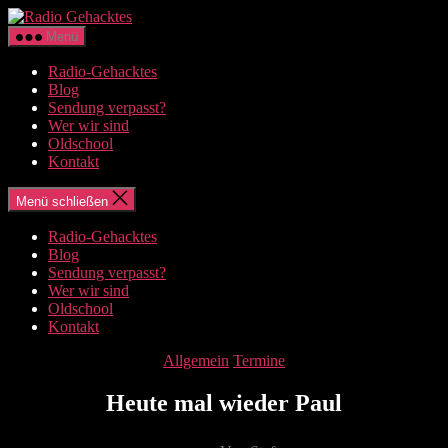
Zum
Radio
Inhalt
Gehacktes
Menü
springen
Radio-Gehacktes
Blog
Sendung verpasst?
Wer wir sind
Oldschool
Kontakt
Menü schließen
Radio-Gehacktes
Blog
Sendung verpasst?
Wer wir sind
Oldschool
Kontakt
Kategorien
Allgemein
Termine
Heute mal wieder Paul
Beitragsautor