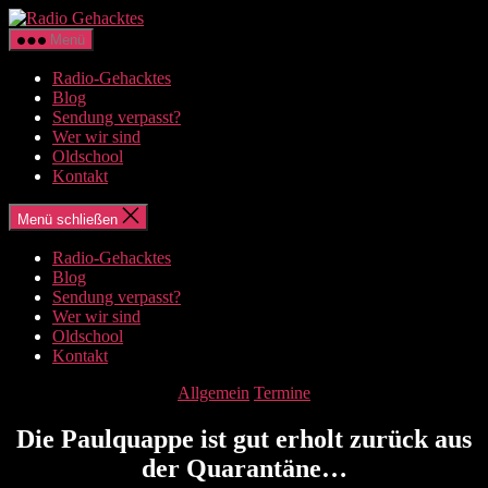
Zum
Radio
Inhalt
Gehacktes
Menü
springen
Radio-Gehacktes
Blog
Sendung verpasst?
Wer wir sind
Oldschool
Kontakt
Menü schließen
Radio-Gehacktes
Blog
Sendung verpasst?
Wer wir sind
Oldschool
Kontakt
Kategorien
Allgemein
Termine
Die Paulquappe ist gut erholt zurück aus
der Quarantäne…